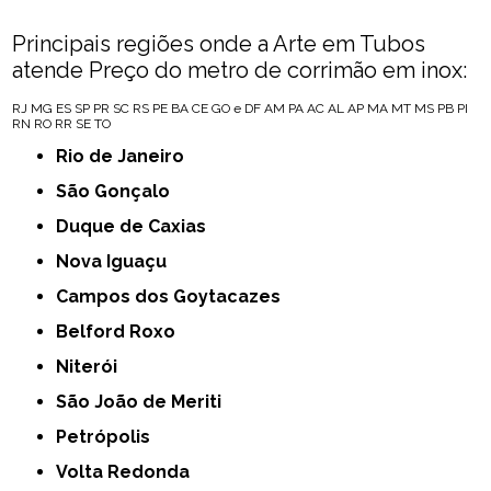
Principais regiões onde a Arte em Tubos
atende Preço do metro de corrimão em inox:
RJ
MG
ES
SP
PR
SC
RS
PE
BA
CE
GO e DF
AM
PA
AC
AL
AP
MA
MT
MS
PB
PI
RN
RO
RR
SE
TO
Rio de Janeiro
São Gonçalo
Duque de Caxias
Nova Iguaçu
Campos dos Goytacazes
Belford Roxo
Niterói
São João de Meriti
Petrópolis
Volta Redonda