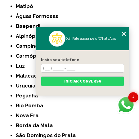
Matipó
Águas Formosas
Baependi
Alpinópolis
Olá! Fale agora pelo WhatsApp
Campina Verde
Carmópolis de Minas
Insira seu telefone
Luz
Malacacheta
INICIAR CONVERSA
Urucuia
Peçanha
1
Rio Pomba
Nova Era
Borda da Mata
São Domingos do Prata