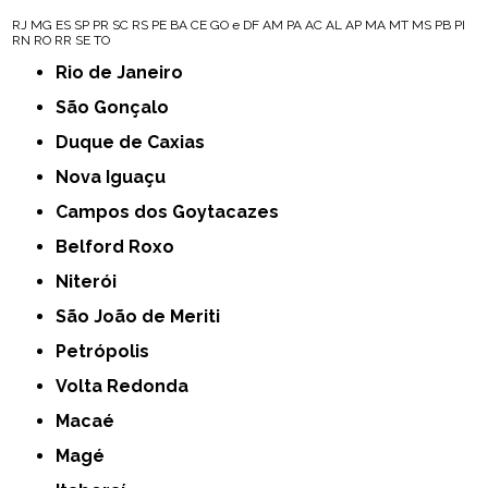
RJ
MG
ES
SP
PR
SC
RS
PE
BA
CE
GO e DF
AM
PA
AC
AL
AP
MA
MT
MS
PB
PI
RN
RO
RR
SE
TO
Rio de Janeiro
São Gonçalo
Duque de Caxias
Nova Iguaçu
Campos dos Goytacazes
Belford Roxo
Niterói
São João de Meriti
Petrópolis
Volta Redonda
Macaé
Magé