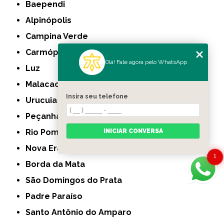
Baependi
Alpinópolis
Campina Verde
Carmópolis de Minas
Olá! Fale agora pelo WhatsApp
Luz
Malacacheta
Insira seu telefone
Urucuia
Peçanha
Rio Pomba
INICIAR CONVERSA
Nova Era
1
Borda da Mata
São Domingos do Prata
Padre Paraíso
Santo Antônio do Amparo