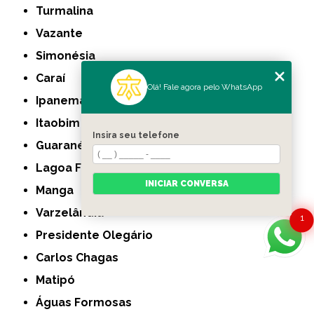
Turmalina
Vazante
Simonésia
Caraí
Olá! Fale agora pelo WhatsApp
Ipanema
Itaobim
Insira seu telefone
Guaranésia
Lagoa Formosa
INICIAR CONVERSA
Manga
Varzelândia
1
Presidente Olegário
Carlos Chagas
Matipó
Águas Formosas