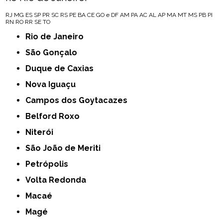
RJ
MG
ES
SP
PR
SC
RS
PE
BA
CE
GO e DF
AM
PA
AC
AL
AP
MA
MT
MS
PB
PI
RN
RO
RR
SE
TO
Rio de Janeiro
São Gonçalo
Duque de Caxias
Nova Iguaçu
Campos dos Goytacazes
Belford Roxo
Niterói
São João de Meriti
Petrópolis
Volta Redonda
Macaé
Magé