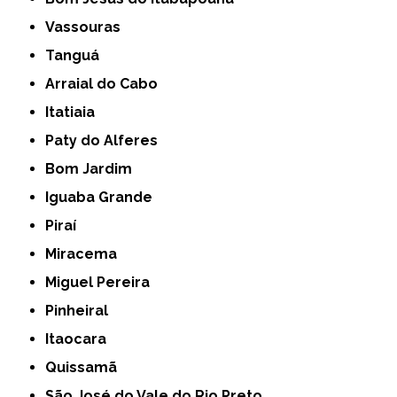
Vassouras
Tanguá
Arraial do Cabo
Itatiaia
Paty do Alferes
Bom Jardim
Iguaba Grande
Piraí
Miracema
Miguel Pereira
Pinheiral
Itaocara
Quissamã
São José do Vale do Rio Preto