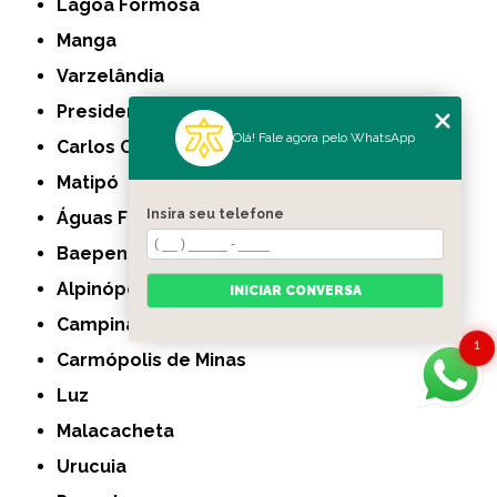
Lagoa Formosa
Manga
Varzelândia
Presidente Olegário
Olá! Fale agora pelo WhatsApp
Carlos Chagas
Matipó
Insira seu telefone
Águas Formosas
Baependi
Alpinópolis
INICIAR CONVERSA
Campina Verde
1
Carmópolis de Minas
Luz
Malacacheta
Urucuia