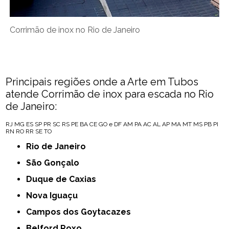
Corrimão de inox no Rio de Janeiro
Principais regiões onde a Arte em Tubos
atende Corrimão de inox para escada no Rio
de Janeiro:
RJ
MG
ES
SP
PR
SC
RS
PE
BA
CE
GO e DF
AM
PA
AC
AL
AP
MA
MT
MS
PB
PI
RN
RO
RR
SE
TO
Rio de Janeiro
São Gonçalo
Duque de Caxias
Nova Iguaçu
Campos dos Goytacazes
Belford Roxo