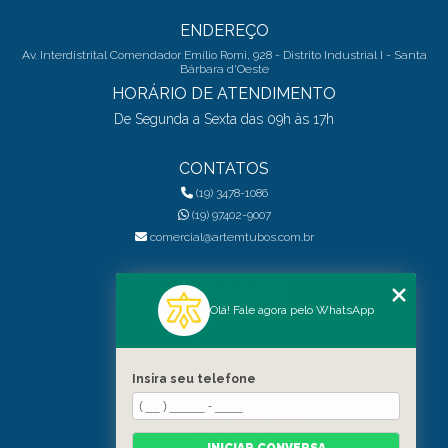
ENDEREÇO
Av. Interdistrital Comendador Emílio Romi, 928 - Distrito Industrial I - Santa
Bárbara d'Oeste
HORÁRIO DE ATENDIMENTO
De Segunda a Sexta das 09h às 17h
CONTATOS
(19) 3478-1086
(19) 97402-9007
comercial@artemtubos.com.br
MAPA DO SITE
Olá! Fale agora pelo WhatsApp
INÍCIO
QUEM SOMOS
SERVIÇOS
Insira seu telefone
BLOG
CATEGORIAS
SOLICITE UM ORÇAMENTO
MAPA DO SITE