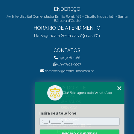
ENDEREÇO
Av. Interdistrital Comendador Emílio Romi, 928 - Distrito Industrial I - Santa
Bárbara d'Oeste
HORÁRIO DE ATENDIMENTO
De Segunda a Sexta das 09h às 17h
CONTATOS
(19) 3478-1086
(19) 97402-9007
comercial@artemtubos.com.br
MAPA DO SITE
Olá! Fale agora pelo WhatsApp
INÍCIO
QUEM SOMOS
SERVIÇOS
Insira seu telefone
BLOG
CATEGORIAS
SOLICITE UM ORÇAMENTO
MAPA DO SITE