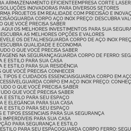
ARA ARMAZENAMENTO EFICIENTE
EMPRESA CORTE LASER
E SOLUÇÕES INOVADORAS PARA DIVERSOS SETORES
ORMA PROJETOS EM REALIDADE COM PRECISÃO E INOVA
ECISÃO
GUARDA CORPO AÇO INOX PREÇO: DESCUBRA VA
O QUE VOCÊ PRECISA SABER
JA AQUI OS MELHORES INVESTIMENTOS PARA SUA SEGU
 DESCUBRA AS MELHORES OPÇÕES E VALORES
REVELE OS DETALHES
GUARDA CORPO DE AÇO INOX PRE
 DESCUBRA QUALIDADE E ECONOMIA
TUDO O QUE VOCÊ PRECISA SABER
NTAGENS NA SEGURANÇA
GUARDA CORPO DE FERRO: SE
 E ESTILO PARA SUA CASA
 E ESTILO PARA SUA RESIDÊNCIA
S QUE VOCÊ PRECISA CONHECER
, TIPOS E CUIDADOS ESSENCIAIS
GUARDA CORPO EM AÇ
ACESSÍVEL
GUARDA CORPO EM AÇO INOX PREÇO: CONHE
TUDO O QUE VOCÊ PRECISA SABER
TUDO QUE VOCÊ PRECISA SABER
A E ESTILO PARA SEU ESPAÇO
A E ELEGÂNCIA PARA SUA CASA
A E ESTILO PARA SEU ESPAÇO
 E TIPOS ESSENCIAIS PARA SUA SEGURANÇA
 IMPERDÍVEIS PARA SUA CASA
PÇÃO PARA SEGURANÇA E ESTILO
 ESTILO PARA SEU ESPAÇO
GUARDA CORPO FERRO: SEGU