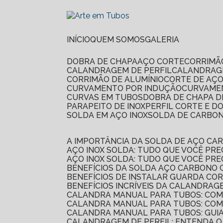
INÍCIO
QUEM SOMOS
GALERIA
DOBRA DE CHAPA
AÇO CORTE
CORRIMÃ
CALANDRAGEM DE PERFIL
CALANDRAG
CORRIMÃO DE ALUMÍNIO
CORTE DE AÇ
CURVAMENTO POR INDUÇÃO
CURVAME
CURVAS EM TUBOS
DOBRA DE CHAPA D
PARAPEITO DE INOX
PERFIL CORTE E D
SOLDA EM AÇO INOX
SOLDA DE CARBO
A IMPORTÂNCIA DA SOLDA DE AÇO C
AÇO INOX SOLDA: TUDO QUE VOCÊ PRE
AÇO INOX SOLDA: TUDO QUE VOCÊ PR
BENEFÍCIOS DA SOLDA AÇO CARBONO 
BENEFÍCIOS DE INSTALAR GUARDA CO
BENEFÍCIOS INCRÍVEIS DA CALANDRA
CALANDRA MANUAL PARA TUBOS: CO
CALANDRA MANUAL PARA TUBOS: COM
CALANDRA MANUAL PARA TUBOS: GUI
CALANDRAGEM DE PERFIL: ENTENDA O