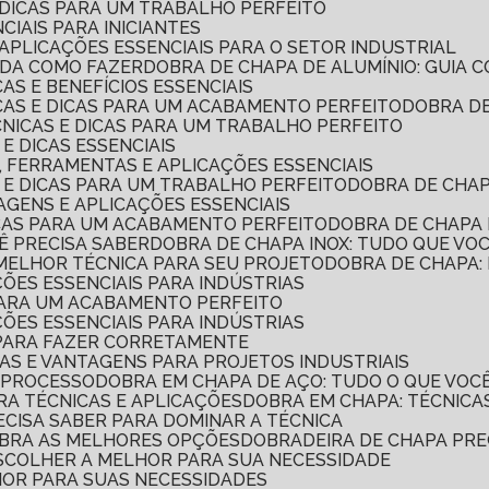
E DICAS PARA UM TRABALHO PERFEITO
CIAIS PARA INICIANTES
 APLICAÇÕES ESSENCIAIS PARA O SETOR INDUSTRIAL
NDA COMO FAZER
DOBRA DE CHAPA DE ALUMÍNIO: GUIA
CAS E BENEFÍCIOS ESSENCIAIS
ICAS E DICAS PARA UM ACABAMENTO PERFEITO
DOBRA D
ÉCNICAS E DICAS PARA UM TRABALHO PERFEITO
 E DICAS ESSENCIAIS
S, FERRAMENTAS E APLICAÇÕES ESSENCIAIS
S E DICAS PARA UM TRABALHO PERFEITO
DOBRA DE CHA
TAGENS E APLICAÇÕES ESSENCIAIS
DICAS PARA UM ACABAMENTO PERFEITO
DOBRA DE CHAPA 
CÊ PRECISA SABER
DOBRA DE CHAPA INOX: TUDO QUE VO
 MELHOR TÉCNICA PARA SEU PROJETO
DOBRA DE CHAPA
ÇÕES ESSENCIAIS PARA INDÚSTRIAS
 PARA UM ACABAMENTO PERFEITO
ÇÕES ESSENCIAIS PARA INDÚSTRIAS
S PARA FAZER CORRETAMENTE
CAS E VANTAGENS PARA PROJETOS INDUSTRIAIS
O PROCESSO
DOBRA EM CHAPA DE AÇO: TUDO O QUE VOC
RA TÉCNICAS E APLICAÇÕES
DOBRA EM CHAPA: TÉCNICA
ECISA SABER PARA DOMINAR A TÉCNICA
UBRA AS MELHORES OPÇÕES
DOBRADEIRA DE CHAPA PR
ESCOLHER A MELHOR PARA SUA NECESSIDADE
HOR PARA SUAS NECESSIDADES