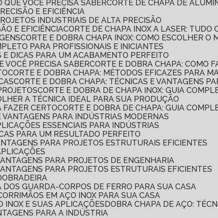
O QUE VOCÊ PRECISA SABER
CORTE DE CHAPA DE ALUMÍ
RECISÃO E EFICIÊNCIA
PROJETOS INDUSTRIAIS DE ALTA PRECISÃO
SÃO E EFICIÊNCIA
CORTE DE CHAPA INOX A LASER: TUDO
AGENS
CORTE E DOBRA CHAPA INOX: COMO ESCOLHER O
MPLETO PARA PROFISSIONAIS E INICIANTES
AS E DICAS PARA UM ACABAMENTO PERFEITO
UE VOCÊ PRECISA SABER
CORTE E DOBRA CHAPA: COMO 
TO
CORTE E DOBRA CHAPA: MÉTODOS EFICAZES PARA M
ICAS
CORTE E DOBRA CHAPA: TÉCNICAS E VANTAGENS PA
 PROJETOS
CORTE E DOBRA DE CHAPA INOX: GUIA COMPL
OLHER A TÉCNICA IDEAL PARA SUA PRODUÇÃO
A FAZER CERTO
CORTE E DOBRA DE CHAPA: GUIA COMPL
 E VANTAGENS PARA INDÚSTRIAS MODERNAS
PLICAÇÕES ESSENCIAIS PARA INDÚSTRIAS
ICAS PARA UM RESULTADO PERFEITO
VANTAGENS PARA PROJETOS ESTRUTURAIS EFICIENTES
APLICAÇÕES
 VANTAGENS PARA PROJETOS DE ENGENHARIA
 VANTAGENS PARA PROJETOS ESTRUTURAIS EFICIENTES
 DOBRADEIRA
A DOS GUARDA-CORPOS DE FERRO PARA SUA CASA
E CORRIMÃOS EM AÇO INOX PARA SUA CASA
 INOX E SUAS APLICAÇÕES
DOBRA CHAPA DE AÇO: TÉCN
ANTAGENS PARA A INDÚSTRIA