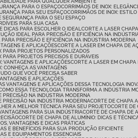
URABILIDADE PARA QUALQUER AMBIENTE
EGURANÇA PARA O ESPAÇO
CORRIMÃOS DE INOX: ELEGÂN
EGURANÇA PARA SEU ESPAÇO
CORRIMÃOS DE INOX: ESTI
A E SEGURANÇA PARA O SEU ESPAÇO
RDÍVEIS PARA SUA CASA
E DICAS PARA ESCOLHER O IDEAL
CORTE A LASER CHAP
LUÇÃO IDEAL PARA PRECISÃO E EFICIÊNCIA NA INDÚSTR
L PARA PRECISÃO E EFICIÊNCIA NA INDÚSTRIA MODERNA
ANTAGENS E APLICAÇÕES
CORTE A LASER EM CHAPA DE A
OX PARA PROJETOS PERSONALIZADOS
OX PARA PROJETOS PRECISOS E DURÁVEIS
OX: VANTAGENS E APLICAÇÕES
CORTE A LASER EM CHAPA
OX: CONHEÇA AS VANTAGENS
 TUDO QUE VOCÊ PRECISA SABER
 VANTAGENS E APLICAÇÕES
A AS VANTAGENS E APLICAÇÕES DESSA TECNOLOGIA INO
A COMO ESSA TECNOLOGIA TRANSFORMA A INDÚSTRIA 
A E PRECISÃO NA INDÚSTRIA MODERNA
A E PRECISÃO NA INDÚSTRIA MODERNA
CORTE DE CHAPA 
OLHER A MELHOR TÉCNICA PARA SEU PROJETO
CORTE DE
E VANTAGENS PARA SUA INDÚSTRIA
CORTE DE CHAPA DE 
RECISÃO
CORTE DE CHAPA DE ALUMÍNIO: DICAS E TÉCNIC
DOS, VANTAGENS E DICAS PRÁTICAS
CAS E BENEFÍCIOS PARA SUA PRODUÇÃO EFICIENTE
CAS E EQUIPAMENTOS ESSENCIAIS