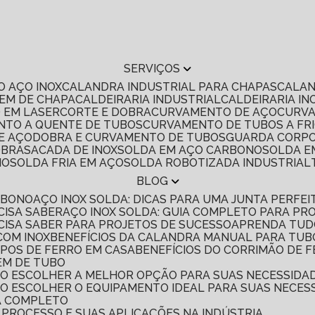
SERVIÇOS
O AÇO INOX
CALANDRA INDUSTRIAL PARA CHAPAS
CALA
EM DE CHAPA
CALDEIRARIA INDUSTRIAL
CALDEIRARIA IN
O EM LASER
CORTE E DOBRA
CURVAMENTO DE AÇO
CURV
NTO A QUENTE DE TUBOS
CURVAMENTO DE TUBOS A FR
E AÇO
DOBRA E CURVAMENTO DE TUBOS
GUARDA CORPO
OBRA
SACADA DE INOX
SOLDA EM AÇO CARBONO
SOLDA 
NO
SOLDA FRIA EM AÇO
SOLDA ROBOTIZADA INDUSTRIAL
BLOG
ARBONO
AÇO INOX SOLDA: DICAS PARA UMA JUNTA PERFEI
CISA SABER
AÇO INOX SOLDA: GUIA COMPLETO PARA PRO
ECISA SABER PARA PROJETOS DE SUCESSO
APRENDA TUD
COM INOX
BENEFÍCIOS DA CALANDRA MANUAL PARA TUB
RPOS DE FERRO EM CASA
BENEFÍCIOS DO CORRIMÃO DE 
GEM DE TUBO
MO ESCOLHER A MELHOR OPÇÃO PARA SUAS NECESSIDA
O ESCOLHER O EQUIPAMENTO IDEAL PARA SUAS NECES
A COMPLETO
 PROCESSO E SUAS APLICAÇÕES NA INDÚSTRIA